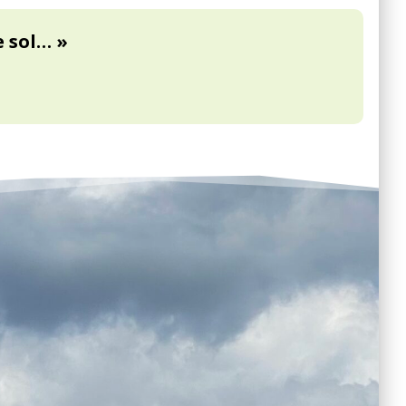
e sol… »