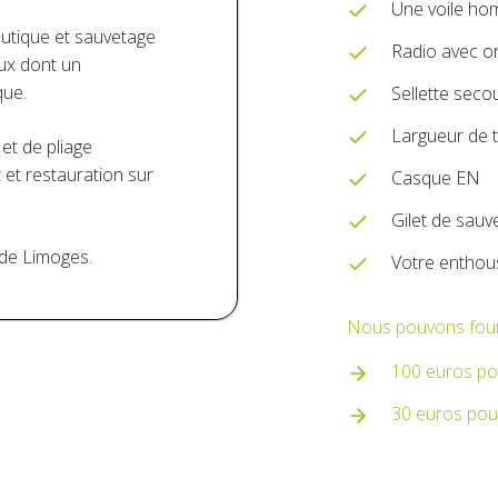
Une voile ho
autique et sauvetage
Radio avec ore
ux dont un
que.
Sellette seco
Largueur de t
et de pliage
 et restauration sur
Casque EN
Gilet de sau
 de Limoges.
Votre enthou
Nous pouvons fourni
100 euros pou
30 euros pour 