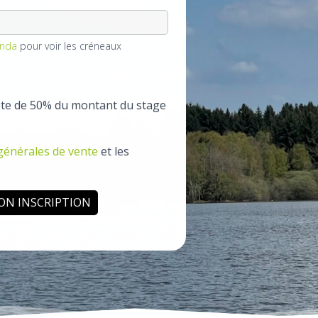
enda
pour voir les créneaux
te de 50% du montant du stage
générales de vente
et les