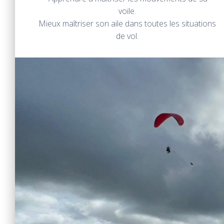
voile.
Mieux maîtriser son aile dans toutes les situations
de vol.