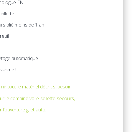
mologué EN
illette
urs plié moins de 1 an
reuil
vetage automatique
siasme !
r tout le matériel décrit si besoin :
r le combiné voile-sellette-secours,
l’ouverture gilet auto,