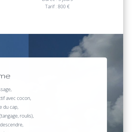
Tarif : 800 €
me
ssage,
ctif avec cocon,
e du cap,
angage, roulis),
r descendre,