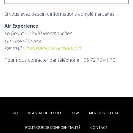
Si vous avez besoin d’informations complémentaires :
Air Expérience
Le Bourg – 23400 Montboucher
Limousin / Creuse
Par mail :
chaussadepierre@yahoo.fr
Pour nous contacter par téléphone : 06 72 75 41 72
FAQ
AGENDA DE L’ÉCOLE
CGV
MENTIONS LÉGALES
POLITIQUE DE CONFIDENTIALITÉ
CONTACT