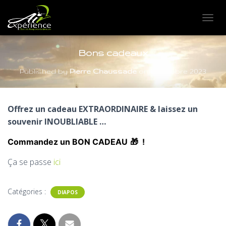
OUVRI
Bons cadeaux
Published by
Pierre Chaussade
on
15 octobre 2023
Offrez un cadeau EXTRAORDINAIRE & laissez un
souvenir INOUBLIABLE …
Commandez un BON CADEAU
🎁 !
Ça se passe
ici
Catégories :
DIAPOS